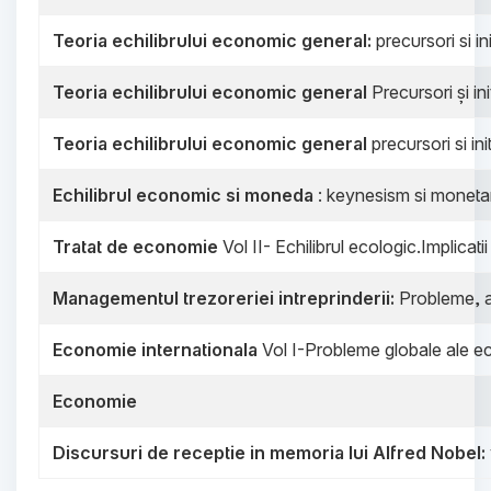
Teoria echilibrului economic general:
precursori si init
Teoria echilibrului economic general
Precursori și iniț
Teoria echilibrului economic general
precursori si init
Echilibrul economic si moneda
: keynesism si moneta
Tratat de economie
Vol II- Echilibrul ecologic.Implicati
Managementul trezoreriei intreprinderii:
Probleme, a
Economie internationala
Vol I-Probleme globale ale e
Economie
Discursuri de receptie in memoria lui Alfred Nobel: