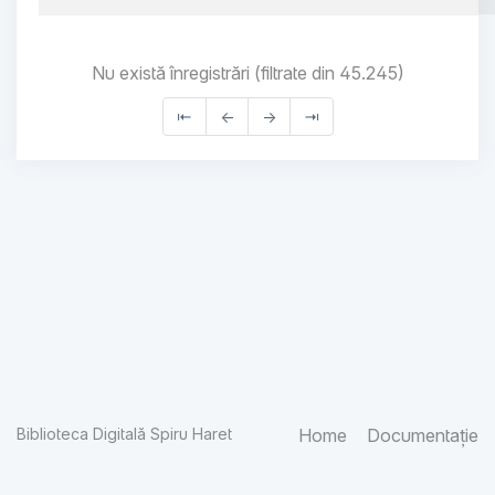
Nu există înregistrări (filtrate din 45.245)
⇤
←
→
⇥
Biblioteca Digitală Spiru Haret
Home
Documentație