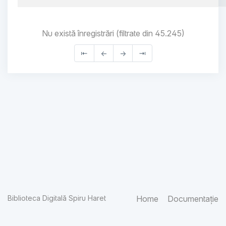
Nu există înregistrări (filtrate din 45.245)
⇤
←
→
⇥
Biblioteca Digitală Spiru Haret
Home
Documentație