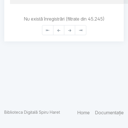
Nu există înregistrări (filtrate din 45.245)
⇤
←
→
⇥
Biblioteca Digitală Spiru Haret
Home
Documentație