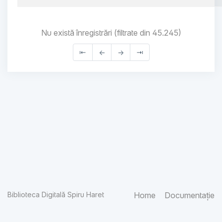
Nu există înregistrări (filtrate din 45.245)
⇤
←
→
⇥
Biblioteca Digitală Spiru Haret
Home
Documentație