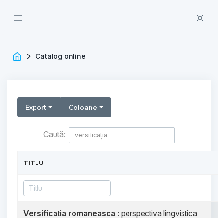
Catalog online
Export
Coloane
Caută:
TITLU
Versificatia romaneasca
: perspectiva lingvistica