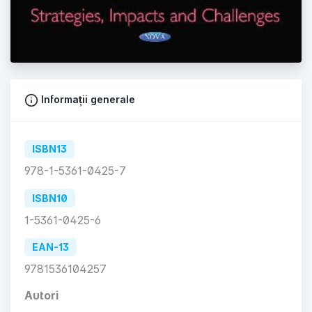
Informații generale
ISBN13
978-1-5361-0425-7
ISBN10
1-5361-0425-6
EAN-13
9781536104257
Autori