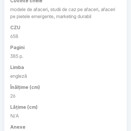
Cuvinte cheie
modele de afaceri, studii de caz pe afaceri, afaceri
pe pietele emergente, marketing durabil
CZU
658
Pagini
385 p.
Limba
engleză
Înălțime (cm)
26
Lățime (cm)
N/A
Anexe